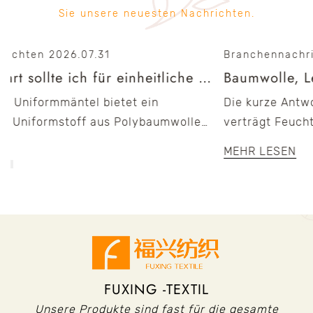
Sie unsere neuesten Nachrichten.
Branchennachrichten
2026.07.17
Welche Stoffart sollte ich für einheitliche Mäntel verwenden?
Baumwolle, Leinen oder Wollmischung: Welcher Anzugstoff verträgt Feuchtigkeit am besten?
Die kurze Antwort Unter den dreien Leinen
e
verträgt Feuchtigkeit am besten Aufgrund seines
²
offenen Gewebes und der schnell trocknenden
MEHR LESEN
Fasern knittert es jedoch stark ...
FUXING -TEXTIL
Unsere Produkte sind fast für die gesamte