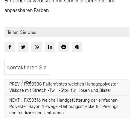
Einfacher Gewebestoff mit schneller Lieferzeit und
anpassbaren Farben
Teilen Sie dies
Kontaktieren Sie
Uns
PREV：FX50388 Faltenfestes weiches Handgepolyester -
Viskose mit Stretch -Twill -Stoff für Hosen und Blazer
NEXT：FX50316 Weiche Handgefütterung der einfachen
Polyester Rayon 4 -Wege -Dehnungsstrecke für Peelings
und medizinische Uniformen