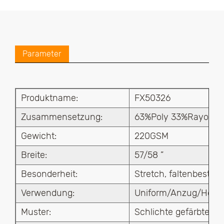
Parameter
Produktname:
FX50326
Zusammensetzung:
63%Poly 33%Rayon 4
Gewicht:
220GSM
Breite:
57/58 ”
Besonderheit:
Stretch, faltenbestän
Verwendung:
Uniform/Anzug/Hose
Muster:
Schlichte gefärbte, re